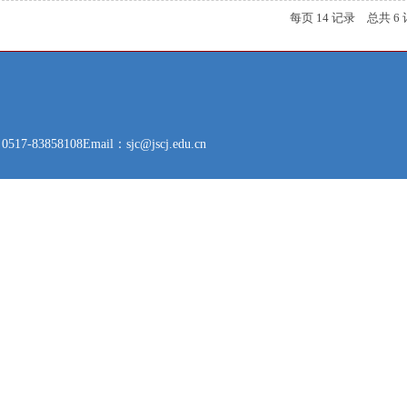
每页
14
记录
总共
6
517-83858108
Email：sjc@jscj.edu.cn