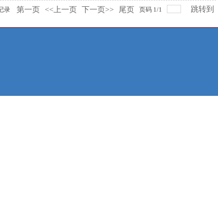
跳转到
第一页
<<上一页
下一页>>
尾页
记录
页码
1
/
1