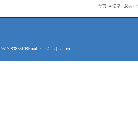
每页
14
记录
总共
6
517-83858108
Email：sjc@jscj.edu.cn