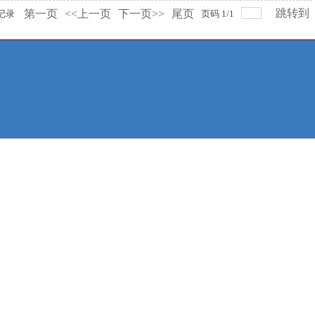
跳转到
第一页
<<上一页
下一页>>
尾页
记录
页码
1
/
1