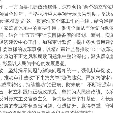
作，一方面要把握政治属性，深刻领悟
“两个确立”
项目全过程，严格执行重大事项请示报告制度，坚决做
示“象征意义”这一贯穿淮安全部工作的主线，结合巡视
和国家监督体系中的重要作用，促进全面从严治党向纵
督，结合
“十五五”审计项目储备库的谋划、编制、实
经济建设中心工作，加强审计监督，提出务实管用建
委重抓的改革事项，以精准审计监督推动“151”改
众身边不正之风和腐败问题集中整治深化，聚焦群众
，彰显以人民为中心的发展思想。
改，坚持揭示问题与解决问题相统一，强化以审促改
，推动审计整改
“下半篇文章”越做越实。严实内部审
实成果转化，持续推动“治已病、防未病”，不断增强审
伍，树立和践行正确政绩观，坚持为人民出政绩、以
反对形式主义官僚主义，努力做出更多打基础、利长
发展的专业本领查出问题、促进提升、赢得尊重。守
论都经得起实践的反复检验和历史的长期审视。